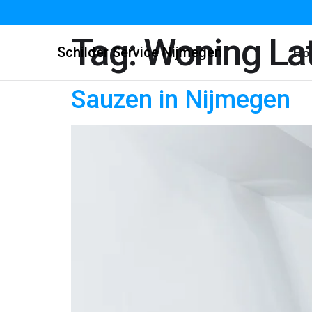
Tag:
Woning La
Schilder Service Nijmegen
Ho
Sauzen in Nijmegen