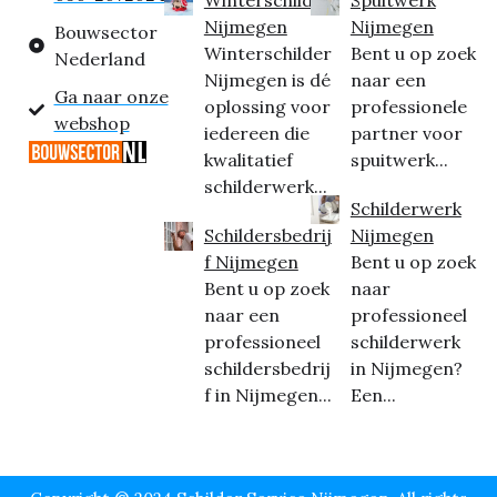
Nijmegen
Nijmegen
Bouwsector
Winterschilder
Bent u op zoek
Nederland
Nijmegen is dé
naar een
Ga naar onze
oplossing voor
professionele
webshop
iedereen die
partner voor
kwalitatief
spuitwerk...
schilderwerk...
Schilderwerk
Schildersbedrij
Nijmegen
f Nijmegen
Bent u op zoek
Bent u op zoek
naar
naar een
professioneel
professioneel
schilderwerk
schildersbedrij
in Nijmegen?
f in Nijmegen...
Een...