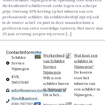
Winterschilder Nijmegen is dé oplossing voor iedereen
die kwalitatief schilderwerk zoekt tegen een scherpe
prijs. Ontvang 10% korting op het inhuren van een
professionele schilder. Als schildersbedrijf zijn wij ook
in de winter actief, en juist in deze maanden kunt u
profiteren van extra voordelige tarieven. Met meer dan
20 jaar ervaring zorgen wij ervoor […]
Contactinformatie:
Werkgebied
Wat kost een
Schilder
van Schilder
schilder in
Service
Service
Nijmegen?
Nijmegen
Nijmegen
De kosten
KVK:
Wilt u een
voor het
58037640
schilder huren
inhuren van
in Nijmegen?
een schilder in
info@bouwsectornederland.nl
Dit is het...
Nijmegen...
Hoofdkantoor:
030-2072024
Winterschilder
Spuitwerk