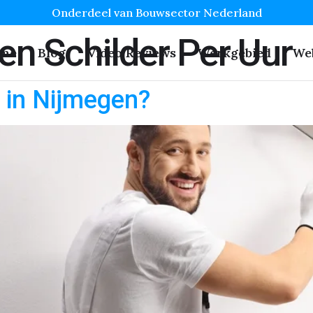
Onderdeel van Bouwsector Nederland
en Schilder Per Uur
me
Blog
Video Reviews
Werkgebied
We
r in Nijmegen?