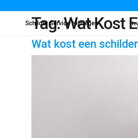
Tag:
Wat Kost E
Schilder Service Nijmegen
Ho
Wat kost een schilde