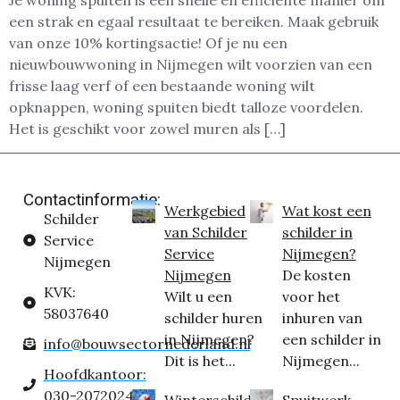
Je woning spuiten is een snelle en efficiënte manier om
een strak en egaal resultaat te bereiken. Maak gebruik
van onze 10% kortingsactie! Of je nu een
nieuwbouwwoning in Nijmegen wilt voorzien van een
frisse laag verf of een bestaande woning wilt
opknappen, woning spuiten biedt talloze voordelen.
Het is geschikt voor zowel muren als […]
Contactinformatie:
Werkgebied
Wat kost een
Schilder
van Schilder
schilder in
Service
Service
Nijmegen?
Nijmegen
Nijmegen
De kosten
KVK:
Wilt u een
voor het
58037640
schilder huren
inhuren van
in Nijmegen?
een schilder in
info@bouwsectornederland.nl
Dit is het...
Nijmegen...
Hoofdkantoor:
030-2072024
Winterschilder
Spuitwerk