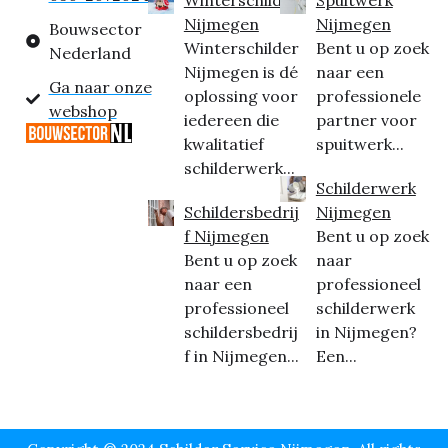
Nijmegen
Nijmegen
Bouwsector
Winterschilder
Bent u op zoek
Nederland
Nijmegen is dé
naar een
Ga naar onze
oplossing voor
professionele
webshop
iedereen die
partner voor
kwalitatief
spuitwerk...
schilderwerk...
Schilderwerk
Schildersbedrij
Nijmegen
f Nijmegen
Bent u op zoek
Bent u op zoek
naar
naar een
professioneel
professioneel
schilderwerk
schildersbedrij
in Nijmegen?
f in Nijmegen...
Een...