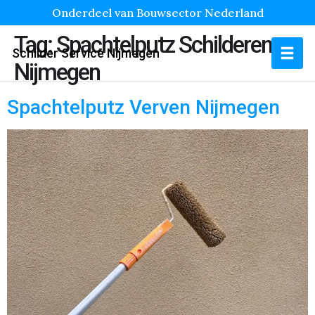
Onderdeel van Bouwsector Nederland
Tag:
Spachtelputz Schilderen
Schilder Service Nijmegen
Nijmegen
Spachtelputz Verven Nijmegen