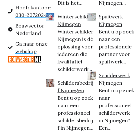
Dit is het...
Nijmegen...
Hoofdkantoor:
030-2072024
Winterschilder
Spuitwerk
Nijmegen
Nijmegen
Bouwsector
Winterschilder
Bent u op zoek
Nederland
Nijmegen is dé
naar een
Ga naar onze
oplossing voor
professionele
webshop
iedereen die
partner voor
kwalitatief
spuitwerk...
schilderwerk...
Schilderwerk
Schildersbedrij
Nijmegen
f Nijmegen
Bent u op zoek
Bent u op zoek
naar
naar een
professioneel
professioneel
schilderwerk
schildersbedrij
in Nijmegen?
f in Nijmegen...
Een...