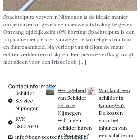
Spachtelputz verven in Nijmegen is de ideale manier
om je muren of gevels een nieuwe uitstraling te geven.
Ontvang tijdelijk zelfs 10% korting! Spachtelputz is een
populaire sierpleister vanwege de korrelige structuur
en duurzaamheid. Na verloop van tijd kan de muur
echter verkleuren of slijten. Een nieuwe verflaag zorgt
niet alleen voor een frisse look, […]
Contactinformatie:
Werkgebied
Wat kost een
Schilder
van Schilder
schilder in
Service
Service
Nijmegen?
Nijmegen
Nijmegen
De kosten
KVK:
Wilt u een
voor het
58037640
schilder huren
inhuren van
in Nijmegen?
een schilder in
info@bouwsectornederland.nl