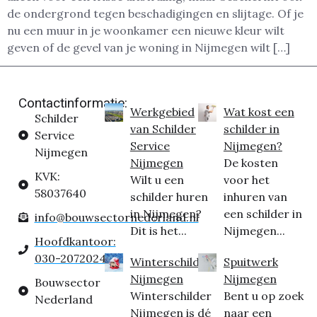
de ondergrond tegen beschadigingen en slijtage. Of je
nu een muur in je woonkamer een nieuwe kleur wilt
geven of de gevel van je woning in Nijmegen wilt […]
Contactinformatie:
Werkgebied
Wat kost een
Schilder
van Schilder
schilder in
Service
Service
Nijmegen?
Nijmegen
Nijmegen
De kosten
KVK:
Wilt u een
voor het
58037640
schilder huren
inhuren van
in Nijmegen?
een schilder in
info@bouwsectornederland.nl
Dit is het...
Nijmegen...
Hoofdkantoor:
030-2072024
Winterschilder
Spuitwerk
Nijmegen
Nijmegen
Bouwsector
Winterschilder
Bent u op zoek
Nederland
Nijmegen is dé
naar een