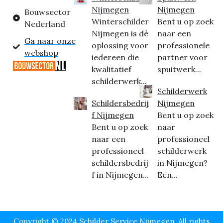
Nijmegen
Nijmegen
Bouwsector
Winterschilder
Bent u op zoek
Nederland
Nijmegen is dé
naar een
Ga naar onze
oplossing voor
professionele
webshop
iedereen die
partner voor
kwalitatief
spuitwerk...
schilderwerk...
Schilderwerk
Schildersbedrij
Nijmegen
f Nijmegen
Bent u op zoek
Bent u op zoek
naar
naar een
professioneel
professioneel
schilderwerk
schildersbedrij
in Nijmegen?
f in Nijmegen...
Een...
Copyright © 2024 Schilder Service Nijmegen, All rights