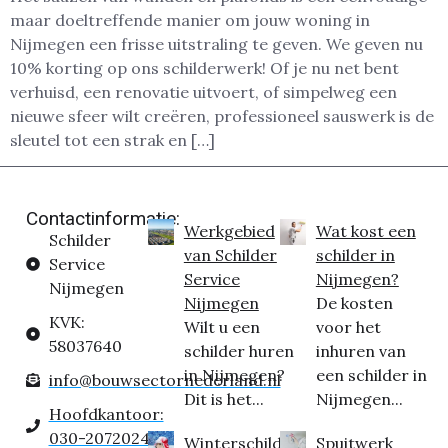
maar doeltreffende manier om jouw woning in
Nijmegen een frisse uitstraling te geven. We geven nu
10% korting op ons schilderwerk! Of je nu net bent
verhuisd, een renovatie uitvoert, of simpelweg een
nieuwe sfeer wilt creëren, professioneel sauswerk is de
sleutel tot een strak en […]
Contactinformatie:
Werkgebied
Wat kost een
Schilder
van Schilder
schilder in
Service
Service
Nijmegen?
Nijmegen
Nijmegen
De kosten
KVK:
Wilt u een
voor het
58037640
schilder huren
inhuren van
in Nijmegen?
een schilder in
info@bouwsectornederland.nl
Dit is het...
Nijmegen...
Hoofdkantoor:
030-2072024
Winterschilder
Spuitwerk