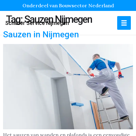
Onderdeel van Bouwsector Nederland
Tag:
Sauzen Nijmegen
Schilder Service Nijmegen
Sauzen in Nijmegen
Het sauzen van wanden en plafonds is een eenvoudige