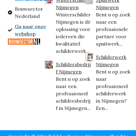
Nijmegen
Nijmegen
Bouwsector
Winterschilder
Bent u op zoek
Nederland
Nijmegen is dé
naar een
Ga naar onze
oplossing voor
professionele
webshop
iedereen die
partner voor
kwalitatief
spuitwerk...
schilderwerk...
Schilderwerk
Schildersbedrij
Nijmegen
f Nijmegen
Bent u op zoek
Bent u op zoek
naar
naar een
professioneel
professioneel
schilderwerk
schildersbedrij
in Nijmegen?
f in Nijmegen...
Een...