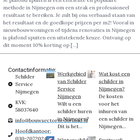
Je plafond spuiten is een efficiënte en populaire
methode in Nijmegen om een strak en professioneel
resultaat te bereiken. Je zult bij ons verbaasd staan van
het resultaat en de goedkope prijzen per m2! Vooral in
nieuwbouwwoningen of tijdens renovaties in Nijmegen
is plafond spuiten een uitstekende keuze. Ontvang op
dit moment 10% korting op […]
Contactinformatie:
Werkgebied
Wat kost een
Schilder
van Schilder
schilder in
Service
Service
Nijmegen?
Nijmegen
Nijmegen
De kosten
KVK:
Wilt u een
voor het
58037640
schilder huren
inhuren van
in Nijmegen?
een schilder in
info@bouwsectornederland.nl
Dit is het...
Nijmegen...
Hoofdkantoor:
030-2072024
Winterschilder
Spuitwerk