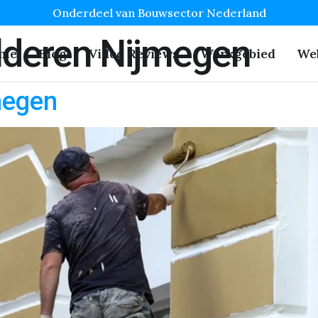
Onderdeel van Bouwsector Nederland
lderen Nijmegen
me
Blog
Video Reviews
Werkgebied
We
megen