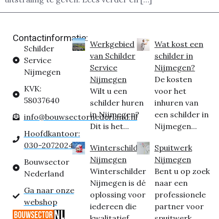
Contactinformatie:
Werkgebied
Wat kost een
Schilder
van Schilder
schilder in
Service
Service
Nijmegen?
Nijmegen
Nijmegen
De kosten
KVK:
Wilt u een
voor het
58037640
schilder huren
inhuren van
in Nijmegen?
een schilder in
info@bouwsectornederland.nl
Dit is het...
Nijmegen...
Hoofdkantoor:
030-2072024
Winterschilder
Spuitwerk
Nijmegen
Nijmegen
Bouwsector
Winterschilder
Bent u op zoek
Nederland
Nijmegen is dé
naar een
Ga naar onze
oplossing voor
professionele
webshop
iedereen die
partner voor
kwalitatief
spuitwerk...