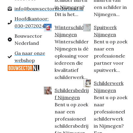
schilder huren
inhuren van
in Nijmegen?
een schilder in
info@bouwsectornederland.nl
Dit is het...
Nijmegen...
Hoofdkantoor:
030-2072024
Winterschilder
Spuitwerk
Nijmegen
Nijmegen
Bouwsector
Winterschilder
Bent u op zoek
Nederland
Nijmegen is dé
naar een
Ga naar onze
oplossing voor
professionele
webshop
iedereen die
partner voor
kwalitatief
spuitwerk...
schilderwerk...
Schilderwerk
Schildersbedrij
Nijmegen
f Nijmegen
Bent u op zoek
Bent u op zoek
naar
naar een
professioneel
professioneel
schilderwerk
schildersbedrij
in Nijmegen?